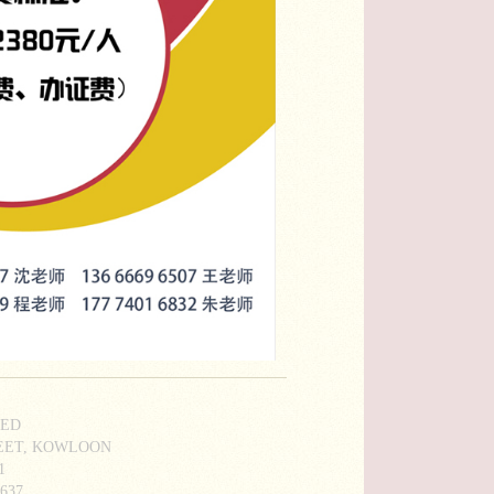
ED
REET, KOWLOON
1
37