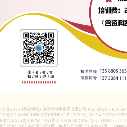
OPYRIGHT(C)香港环球未名国际教育集团有限公司 ALL RIGHTS RESERV
8,3/F, WONG KING INDUSTRIAL BUILDING, NO.2-4 TAI YAU ST
香港九龙新蒲岗大有街2-4号旺景工业大厦3楼D18室 电话：00852-9220743
州分部地址:浙江省杭州市滨江区1786号汉氏大厦2204-6室 电话：135880556